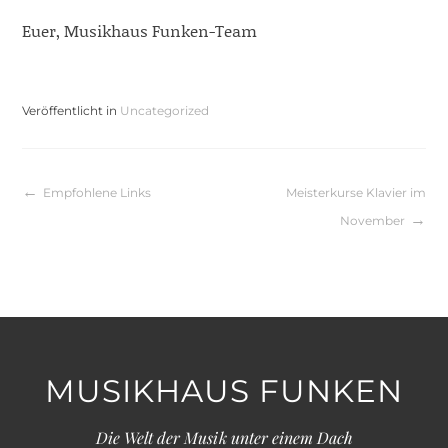
Euer, Musikhaus Funken-Team
Veröffentlicht in
Uncategorized
Beitragsnavigation
Empfohlene Links
Meisterkurse Klavier im
November
MUSIKHAUS FUNKEN
Die Welt der Musik unter einem Dach